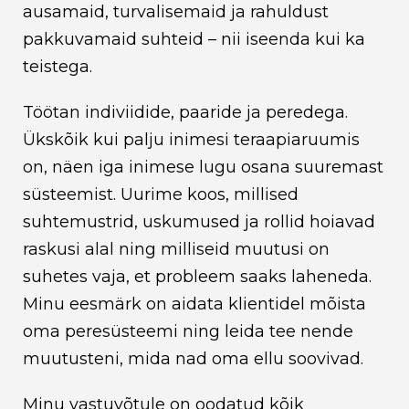
ausamaid, turvalisemaid ja rahuldust
pakkuvamaid suhteid – nii iseenda kui ka
teistega.
Töötan indiviidide, paaride ja peredega.
Ükskõik kui palju inimesi teraapiaruumis
on, näen iga inimese lugu osana suuremast
süsteemist. Uurime koos, millised
suhtemustrid, uskumused ja rollid hoiavad
raskusi alal ning milliseid muutusi on
suhetes vaja, et probleem saaks laheneda.
Minu eesmärk on aidata klientidel mõista
oma peresüsteemi ning leida tee nende
muutusteni, mida nad oma ellu soovivad.
Minu vastuvõtule on oodatud kõik