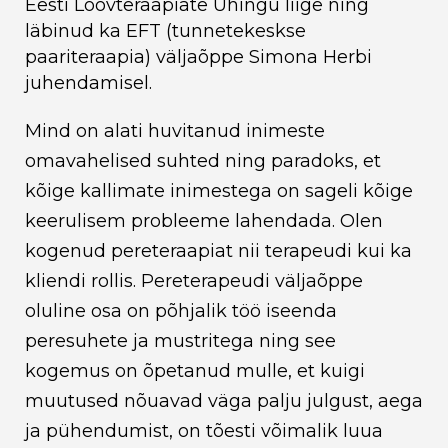
Eesti Loovteraapiate Ühingu liige ning
läbinud ka EFT (tunnetekeskse
paariteraapia) väljaõppe Simona Herbi
juhendamisel.
Mind on alati huvitanud inimeste
omavahelised suhted ning paradoks, et
kõige kallimate inimestega on sageli kõige
keerulisem probleeme lahendada. Olen
kogenud pereteraapiat nii terapeudi kui ka
kliendi rollis. Pereterapeudi väljaõppe
oluline osa on põhjalik töö iseenda
peresuhete ja mustritega ning see
kogemus on õpetanud mulle, et kuigi
muutused nõuavad väga palju julgust, aega
ja pühendumist, on tõesti võimalik luua