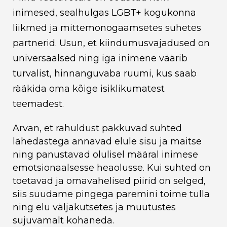
inimesed, sealhulgas LGBT+ kogukonna
liikmed ja mittemonogaamsetes suhetes
partnerid. Usun, et kiindumusvajadused on
universaalsed ning iga inimene väärib
turvalist, hinnanguvaba ruumi, kus saab
rääkida oma kõige isiklikumatest
teemadest.
Arvan, et rahuldust pakkuvad suhted
lähedastega annavad elule sisu ja maitse
ning panustavad olulisel määral inimese
emotsionaalsesse heaolusse. Kui suhted on
toetavad ja omavahelised piirid on selged,
siis suudame pingega paremini toime tulla
ning elu väljakutsetes ja muutustes
sujuvamalt kohaneda.