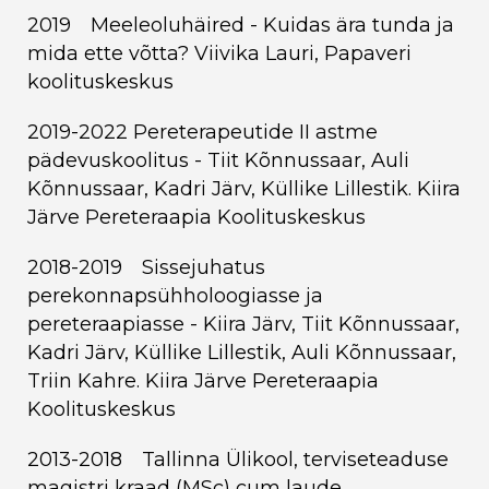
2019 Meeleoluhäired - Kuidas ära tunda ja
mida ette võtta? Viivika Lauri, Papaveri
koolituskeskus
2019-2022 Pereterapeutide II astme
pädevuskoolitus - Tiit Kõnnussaar, Auli
Kõnnussaar, Kadri Järv, Küllike Lillestik. Kiira
Järve Pereteraapia Koolituskeskus
2018-2019 Sissejuhatus
perekonnapsühholoogiasse ja
pereteraapiasse - Kiira Järv, Tiit Kõnnussaar,
Kadri Järv, Küllike Lillestik, Auli Kõnnussaar,
Triin Kahre. Kiira Järve Pereteraapia
Koolituskeskus
2013-2018 Tallinna Ülikool, terviseteaduse
magistri kraad (MSc) cum laude,